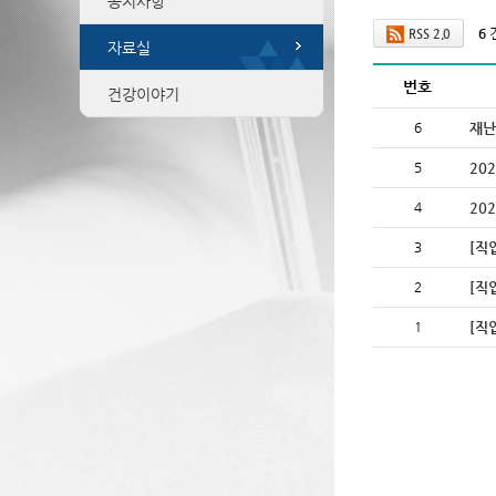
공지사항
6
RSS 2.0
자료실
번호
건강이야기
6
재난
5
20
4
20
3
[직
2
[직
1
[직